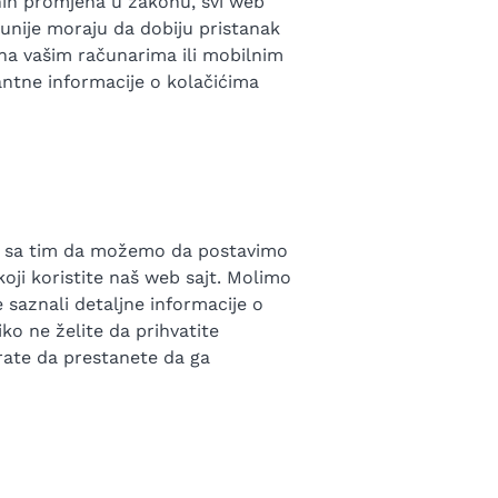
nih promjena u zakonu, svi web
 unije moraju da dobiju pristanak
a) na vašim računarima ili mobilnim
antne informacije o kolačićima
 se sa tim da možemo da postavimo
koji koristite naš web sajt. Molimo
e saznali detaljne informacije o
ko ne želite da prihvatite
rate da prestanete da ga