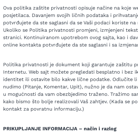
Ova politika zaštite privatnosti opisuje načine na koje w
posjetilaca. Davanjem svojih ličnih podataka i prihvatanj
potvrđujete da ste saglasni da se Vaši podaci koriste na n
Ukoliko se Politika privatnosti promjeni, izmjenjeni tekst
stranici. Kontinuiranom upotrebom ovog sajta, kao i da
online kontakta potvrđujete da ste saglasni i sa izmjena
Politika privatnosti je dokument koji garantuje zaštitu p
Internetu. Web sajt možete pregledati besplatno i bez i
identitet ili ostavite bilo kakve lične podatke. Odlučite l
nudimo (Pitanje, Komentar, Upit), nužno je da nam ostav
u mogućnosti da vam obezbjedimo traženo. Tražimo sam
kako bismo što bolje realizovali Vaš zahtjev. (Kada se po
kontakt za povratnu informaciju.)
PRIKUPLJANJE INFORMACIJA – način i razlog