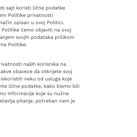
eb sajt koristi lične podatke
em Politike privatnosti
ačin opisan u ovoj Politici.
 Politike ćemo objaviti na ovoj
vanjem svojih podataka prilikom
ma Politike.
rivatnosti naših korisnika na
kakve obaveze da otkrijete svoj
i iskoristiti neku od usluga koje
ite lične podatke, kako bismo bili
o informacije koje su nužne
stavlja pitanje, potreban nam je