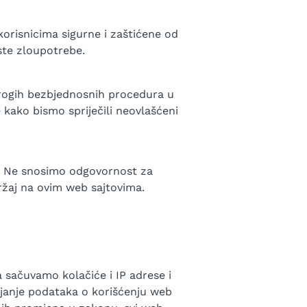
korisnicima sigurne i zaštićene od
ste zloupotrebe.
trogih bezbjednosnih procedura u
 kako bismo spriječili neovlašćeni
e. Ne snosimo odgovornost za
držaj na ovim web sajtovima.
sačuvamo kolačiće i IP adrese i
janje podataka o korišćenju web