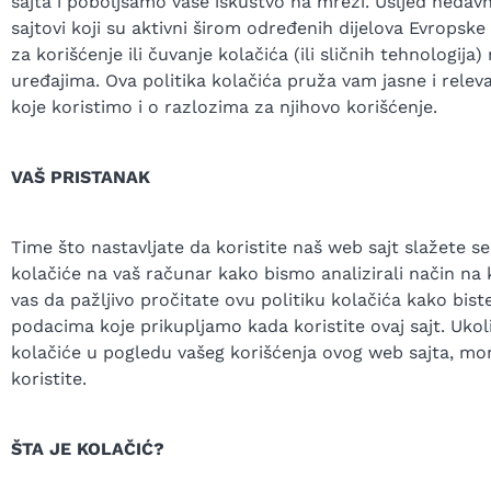
sajta i poboljšamo vaše iskustvo na mreži. Usljed nedav
sajtovi koji su aktivni širom određenih dijelova Evropske
za korišćenje ili čuvanje kolačića (ili sličnih tehnologij
uređajima. Ova politika kolačića pruža vam jasne i relev
koje koristimo i o razlozima za njihovo korišćenje.
VAŠ PRISTANAK
Time što nastavljate da koristite naš web sajt slažete
kolačiće na vaš računar kako bismo analizirali način na 
vas da pažljivo pročitate ovu politiku kolačića kako bist
podacima koje prikupljamo kada koristite ovaj sajt. Ukoli
kolačiće u pogledu vašeg korišćenja ovog web sajta, mo
koristite.
ŠTA JE KOLAČIĆ?