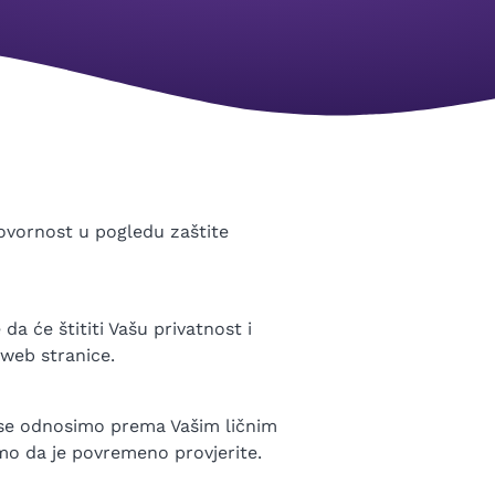
govornost u pogledu zaštite
da će štititi Vašu privatnost i
web stranice.
o se odnosimo prema Vašim ličnim
mo da je povremeno provjerite.