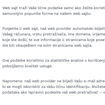
Web sajt traži Vaše lične podatke samo ako želite korist
samovoljno popunite forme na našem web sajtu.
Posjetite li web sajt, naš web provider automatski biljež
Vašeg računara, vrstu pretraživača, ime domena, vrijeme
koje ste došli, te sve informacije o stranicama koje pos
ste bili obavješteni na svim stranicama web sajta.
Ove podatke koristimo za statističke analize o korišćenju
poboljšamo kvalitet usluge.
Napomena: naš web provider ne bilježi Vašu e-mail adresu
bi se mogli iskoristiti za Vašu ličnu identifikaciju. Možete 
podataka ako ispravno podesite vaš web pretraživač – v