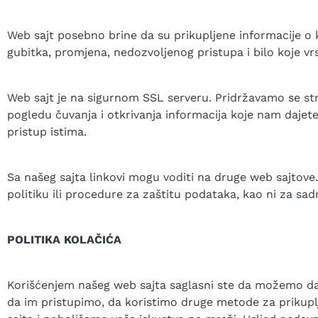
Web sajt posebno brine da su prikupljene informacije o 
gubitka, promjena, nedozvoljenog pristupa i bilo koje vr
Web sajt je na sigurnom SSL serveru. Pridržavamo se s
pogledu čuvanja i otkrivanja informacija koje nam dajete
pristup istima.
Sa našeg sajta linkovi mogu voditi na druge web sajtov
politiku ili procedure za zaštitu podataka, kao ni za sa
POLITIKA KOLAČIĆA
Korišćenjem našeg web sajta saglasni ste da možemo da 
da im pristupimo, da koristimo druge metode za prikupl