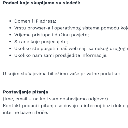
Podaci koje skupljamo su sledeći:
Domen i IP adresa;
Vrstu browser-a i operativnog sistema pomoću koje
Vrijeme pristupa i dužinu posjete;
Strane koje posjećujete;
Ukoliko ste posjetili naš web sajt sa nekog drugog s
Ukoliko nam sami proslijedite informacije.
U kojim slučajevima bilježimo vaše privatne podatke:
Postavljanje pitanja
(Ime, email – na koji vam dostavljamo odgovor)
Kontakt podaci i pitanja se čuvaju u internoj bazi dokle 
interne baze izbriše.