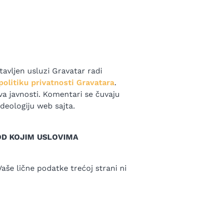
vljen usluzi Gravatar radi
politiku privatnosti Gravatara
.
va javnosti. Komentari se čuvaju
ideologiju web sajta.
OD KOJIM USLOVIMA
 Vaše lične podatke trećoj strani ni