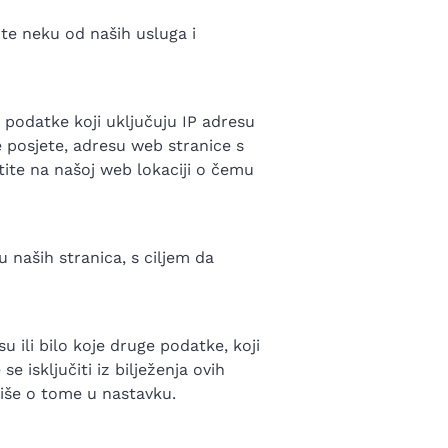
ite neku od naših usluga i
i podatke koji uključuju IP adresu
 posjete, adresu web stranice s
etite na našoj web lokaciji o čemu
 naših stranica, s ciljem da
 ili bilo koje druge podatke, koji
se isključiti iz bilježenja ovih
iše o tome u nastavku.