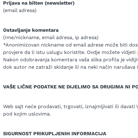
Prijava na bilten (newsletter)
(email adresa)
Ostavljanje komentara
(Ime/nickname, email adresa, ip adresa)
*Anonimizovan nickname od email adrese može biti dosta
provjere da li istu uslugu koristite. Ovdje možete vidjeti
Nakon odobravanja komentara vaša slika profila je vidlji
dok autor ne zatraži skidanje ili na neki način narušava 
VAŠE LIČNE PODATKE NE DIJELIMO SA DRUGIMA NI P
Web sajt neće prodavati, trgovati, iznajmljivati ili davati
pod kojim uslovima.
SIGURNOST PRIKUPLJENIH INFORMACIJA