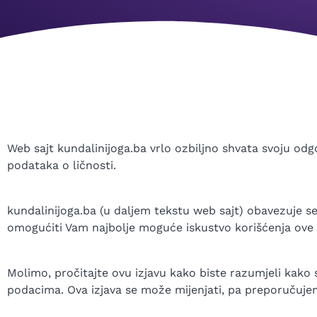
Web sajt kundalinijoga.ba vrlo ozbiljno shvata svoju od
podataka o ličnosti.
kundalinijoga.ba (u daljem tekstu web sajt) obavezuje se 
omogućiti Vam najbolje moguće iskustvo korišćenja ove 
Molimo, pročitajte ovu izjavu kako biste razumjeli kak
podacima. Ova izjava se može mijenjati, pa preporučuje