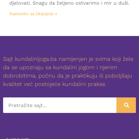
djelovati. Snagu da željeno ostvarimo i mir u duši.
Nastavite sa čitanjem »
Sajt kundalinijoga.ba namijenjen je svima koji žele
da se upoznaju sa kundalini jogom i njenim
dobrobitima, počnu da je praktikuju ili poboljšaju
kvalitet već postojeće kundalini prakse.