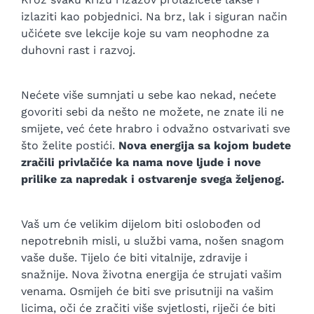
izlaziti kao pobjednici. Na brz, lak i siguran način
učićete sve lekcije koje su vam neophodne za
duhovni rast i razvoj.
Nećete više sumnjati u sebe kao nekad, nećete
govoriti sebi da nešto ne možete, ne znate ili ne
smijete, već ćete hrabro i odvažno ostvarivati sve
što želite postići.
Nova energija sa kojom budete
zračili privlačiće ka nama nove ljude i nove
prilike za napredak i ostvarenje svega željenog.
Vaš um će velikim dijelom biti oslobođen od
nepotrebnih misli, u službi vama, nošen snagom
vaše duše. Tijelo će biti vitalnije, zdravije i
snažnije. Nova životna energija će strujati vašim
venama. Osmijeh će biti sve prisutniji na vašim
licima, oči će zračiti više svjetlosti, riječi će biti