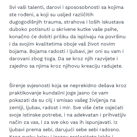
Svi vaši talenti, darovi i spososobnosti sa kojima
ste rođeni, a koji su usljed različitih
dugogodišnjih trauma, strahova i loših iskustava
duboko potisnuti u skrivene kutke vaše psihe,
konačno će dobiti priliku da isplivaju na površinu
i da svojim kvalitetima oboje vaš život novim
bojama. Bojama radosti i ljubavi, jer oni su vam i
darovani zbog toga. Da se kroz njih razvijete i
zajedno sa njima kroz njihovu kreaciju radujete.
Širenje svjesnosti koja se neprekidno dešava kroz
praktikovanje kundalini joge jasno će vam
pokazati da su cilj i smisao vašeg življenja na
zemlji, ljubav, radost i mir. Sve više ćete osjećati
svoje istinske potrebe, i na adekvatan i prihvatljiv
način za vas, i za sve oko vas ih ispunjavati. Iz
ljubavi prema sebi, darujući sebe sebi radosno.
Kroz svaku krizu i izazov prolazićete lakše i